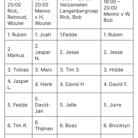
18:00 –
20:00
20:00
Verzamelen:
20:00
Rick,
Menno
Langenbergroep
Menno v W,
Reinoud,
v H,
Rick, Bob
Bob
Wouter
Wouter
1. Ruben
1. Joah
1.Fedde
1. Ruben
2.
2.
Jasper
2. Jesse
2. Jesse
Markus
N.
3. Tobias
3. Marc
3. Tim S
3. Hidde
4. Jasper
4. Henk
4. David H
4. David F.
L.
5.
5. Fedde
David-
5. Jelle
5. Jurre
Jan
6.
6. Tim R.
6. Boaz
6. Brooklyn
Thijmen