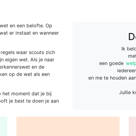
 wet en een belofte. Op
 wat er instaat en wanneer
D
Ik bel
e regels waar scouts zich
met
jn eigen wet. Als je naar
een goede
wel
erkennerswet en de
iedereen
ken op de wet als een
en me te houden aa
Jullie 
p het moment dat je bij
oft je best te doen je aan