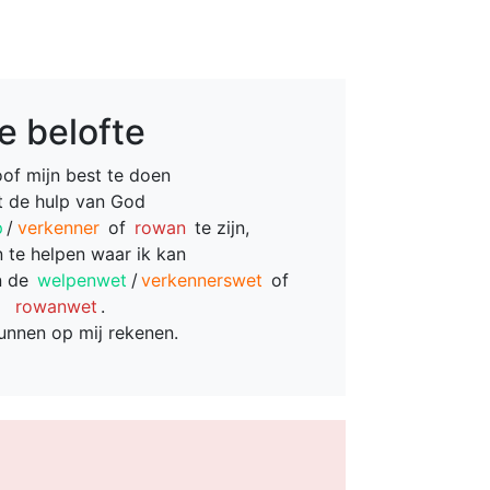
e belofte
oof mijn best te doen
 de hulp van God
p
/
verkenner
of
rowan
te zijn,
 te helpen waar ik kan
n de
welpenwet
/
verkennerswet
of
rowanwet
.
kunnen op mij rekenen.